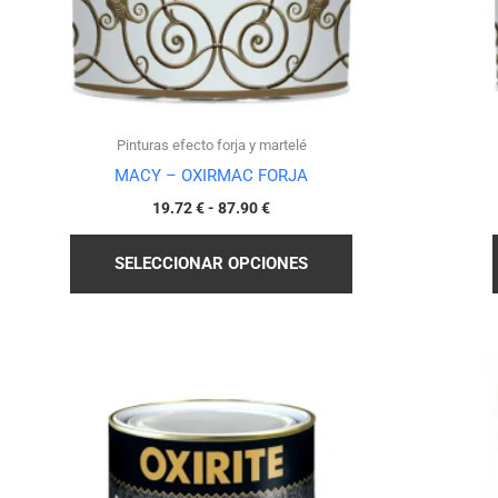
elegir
en
la
página
de
Pinturas efecto forja y martelé
producto
MACY – OXIRMAC FORJA
19.72
€
-
87.90
€
SELECCIONAR OPCIONES
Rango
Este
de
producto
precios:
desde
tiene
25.67 €
hasta
múltiples
105.92 €
variantes.