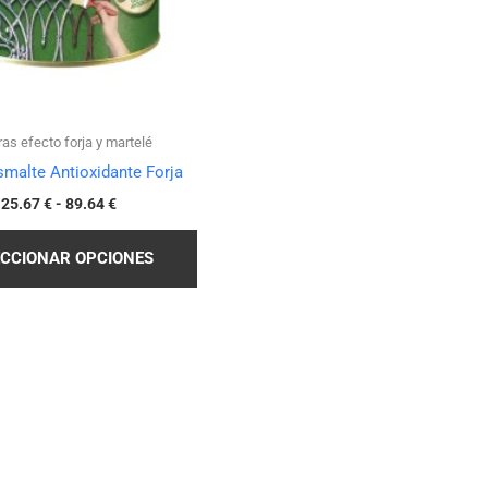
elegir
en
la
página
de
ras efecto forja y martelé
producto
Esmalte Antioxidante Forja
25.67
€
-
89.64
€
ECCIONAR OPCIONES