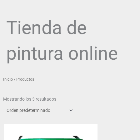
Tienda de
pintura online
Inicio
/ Productos
Mostrando los 3 resultados
Rango
Este
de
producto
precios: