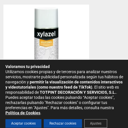
Este
producto
tiene
múltiples
variantes.
Las
opciones
se
pueden
Valoramos tu privacidad
elegir
Utilizamos cookies propias y de terceros para analizar nuestros
servicios, mostrarte publicidad personalizada según tus hábitos de
en
navegación y
permitir la visualización de contenidos interactivos
la
y videotutoriales (como nuestro feed de TikTok)
.
El sitio web es
responsabilidad de
TOTPINT DECORACIÓN Y SERVICIOS, S.L.
.
página
Alta Decoración: estucos y efectos
Puedes aceptar todas las cookies pulsando “Aceptar cookies”,
de
Oxirite Reparador De Gotelé
rechazarlas pulsando "Rechazar cookies" o configurar tus
producto
preferencias en "Ajustes".
Para más detalles, consulta nuestra
19.90
€
Política de Cookies
.
SELECCIONAR OPCIONES
Aceptar cookies
Rechazar cookies
Ajustes