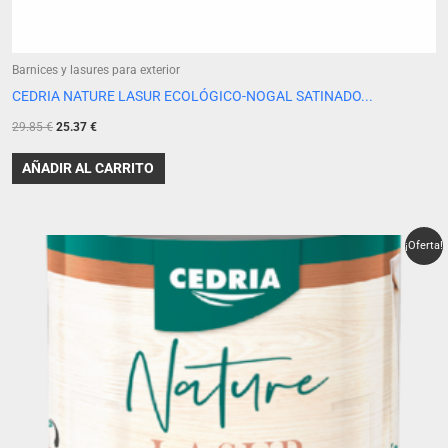
Barnices y lasures para exterior
CEDRIA NATURE LASUR ECOLÓGICO-NOGAL SATINADO...
29.85
€
25.37
€
AÑADIR AL CARRITO
El
El
¡Oferta!
precio
precio
original
actual
era:
es:
29.85 €.
25.37 €.