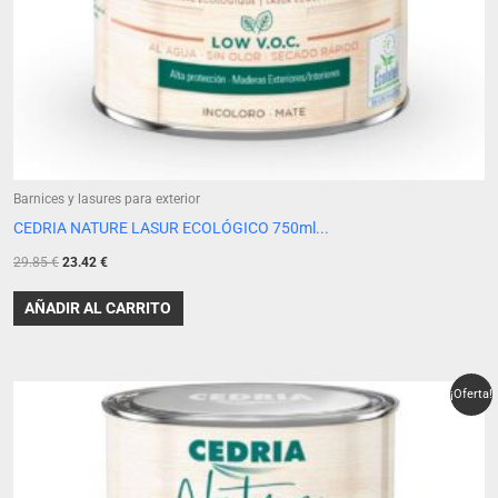
Barnices y lasures para exterior
CEDRIA NATURE LASUR ECOLÓGICO 750ml...
29.85
€
23.42
€
AÑADIR AL CARRITO
El
El
¡Oferta!
precio
precio
original
actual
era:
es:
29.85 €.
25.37 €.