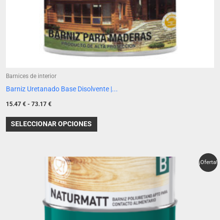
página
de
producto
Barnices de interior
Barniz Uretanado Base Disolvente |...
15.47
€
-
73.17
€
SELECCIONAR OPCIONES
El
El
¡Oferta!
precio
precio
original
actual
era:
es:
54.85 €.
46.62 €.