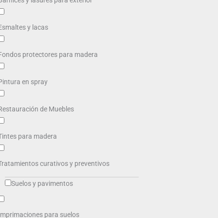
Barnices y lasures para exterior
Esmaltes y lacas
Fondos protectores para madera
Pintura en spray
Restauración de Muebles
Tintes para madera
Tratamientos curativos y preventivos
Suelos y pavimentos
Imprimaciones para suelos