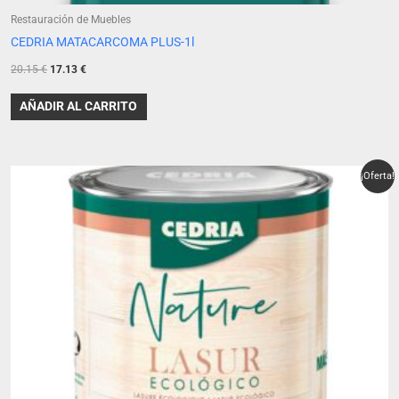
Restauración de Muebles
CEDRIA MATACARCOMA PLUS-1l
20.15
€
17.13
€
AÑADIR AL CARRITO
El
El
¡Oferta!
precio
precio
original
actual
era:
es:
29.85 €.
23.42 €.