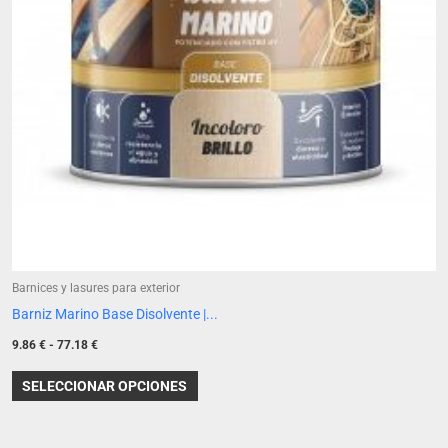
la
página
de
producto
Barnices y lasures para exterior
Barniz Marino Base Disolvente |...
9.86
€
-
77.18
€
SELECCIONAR OPCIONES