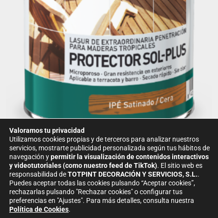
Valoramos tu privacidad
Barnices y lasures para exterior
Utilizamos cookies propias y de terceros para analizar nuestros
CEDRIA PROTECTOR SOL PLUS-IPÉ SATINADO/CERA...
servicios, mostrarte publicidad personalizada según tus hábitos de
navegación y
permitir la visualización de contenidos interactivos
33.40
€
28.39
€
y videotutoriales (como nuestro feed de TikTok)
.
El sitio web es
responsabilidad de
TOTPINT DECORACIÓN Y SERVICIOS, S.L.
.
AÑADIR AL CARRITO
Puedes aceptar todas las cookies pulsando “Aceptar cookies”,
rechazarlas pulsando "Rechazar cookies" o configurar tus
preferencias en "Ajustes".
Para más detalles, consulta nuestra
Política de Cookies
.
¡Hola! ¿En qué podemos ayudarte?