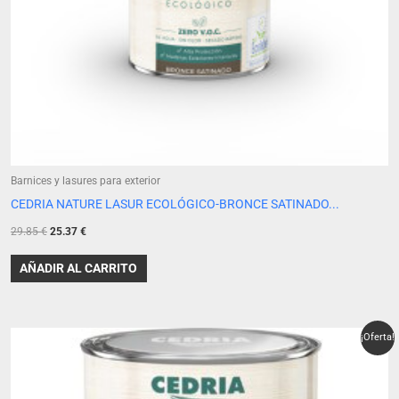
Barnices y lasures para exterior
CEDRIA NATURE LASUR ECOLÓGICO-BRONCE SATINADO...
29.85
€
25.37
€
AÑADIR AL CARRITO
El
El
¡Oferta!
precio
precio
original
actual
era:
es:
29.85 €.
25.37 €.