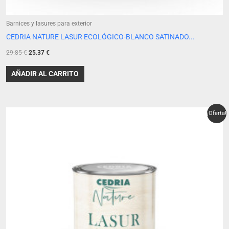
Barnices y lasures para exterior
CEDRIA NATURE LASUR ECOLÓGICO-BLANCO SATINADO...
29.85
€
25.37
€
AÑADIR AL CARRITO
El
El
¡Oferta!
precio
precio
original
actual
era:
es:
29.85 €.
25.37 €.