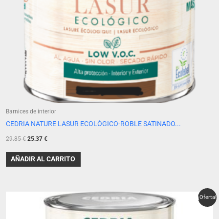
Barnices de interior
CEDRIA NATURE LASUR ECOLÓGICO-ROBLE SATINADO...
29.85
€
25.37
€
AÑADIR AL CARRITO
El
El
¡Oferta!
precio
precio
original
actual
era:
es: