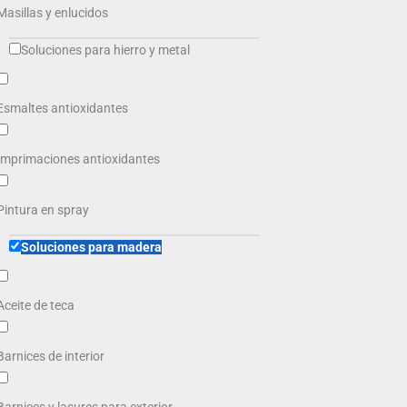
Masillas y enlucidos
Soluciones para hierro y metal
Esmaltes antioxidantes
Imprimaciones antioxidantes
Pintura en spray
Soluciones para madera
Aceite de teca
Barnices de interior