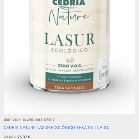
29.85 €.
25.37 €.
Barnices y lasures para exterior
CEDRIA NATURE LASUR ECOLÓGICO-TEKA SATINADO...
29.85
€
25.37
€