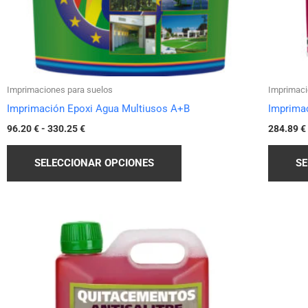
elegir
en
la
página
de
Imprimaciones para suelos
Imprimaci
producto
Imprimación Epoxi Agua Multiusos A+B
Imprima
96.20
€
-
330.25
€
284.89
€
SELECCIONAR OPCIONES
SE
Rango
Este
de
producto
precios:
desde
tiene
11.90 €
hasta
múltiples
39.90 €
variantes.