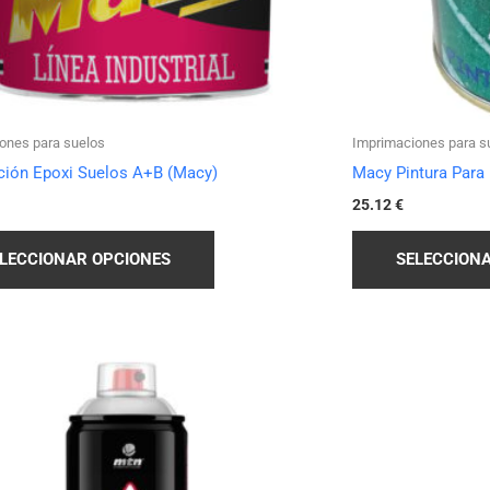
elegir
en
la
página
de
ones para suelos
Imprimaciones para s
producto
ción Epoxi Suelos A+B (Macy)
Macy Pintura Para 
25.12
€
LECCIONAR OPCIONES
SELECCION
Este
producto
tiene
múltiples
variantes.