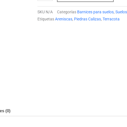
y
hasta
SKU
N/A
Categorías
Barnices para suelos
,
Suelos
Mate)
618.14 €
Etiquetas
Areniscas
,
Piedras Calizas
,
Terracota
cantidad
es (0)