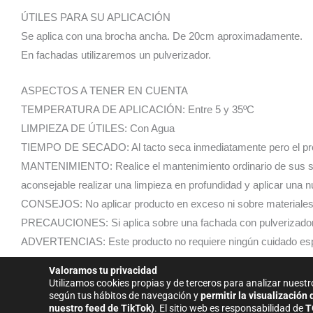
ÚTILES PARA SU APLICACIÓN
Se aplica con una brocha ancha. De 20cm aproximadamente.
En fachadas utilizaremos un pulverizador.
ASPECTOS A TENER EN CUENTA
TEMPERATURA DE APLICACIÓN: Entre 5 y 35ºC
LIMPIEZA DE ÚTILES: Con Agua
TIEMPO DE SECADO: Al tacto seca inmediatamente pero el prod
MANTENIMIENTO: Realice el mantenimiento ordinario de sus sue
aconsejable realizar una limpieza en profundidad y aplicar un
CONSEJOS: No aplicar producto en exceso ni sobre materiales
PRECAUCIONES: Si aplica sobre una fachada con pulverizador, ut
ADVERTENCIAS: Este producto no requiere ningún cuidado espec
COMPOSICION: Emulsión compleja de resinas diluidas en agu
Valoramos tu privacidad
Utilizamos cookies propias y de terceros para analizar nuestr
según tus hábitos de navegación y
permitir la visualización
nuestro feed de TikTok)
.
El sitio web es responsabilidad de
T