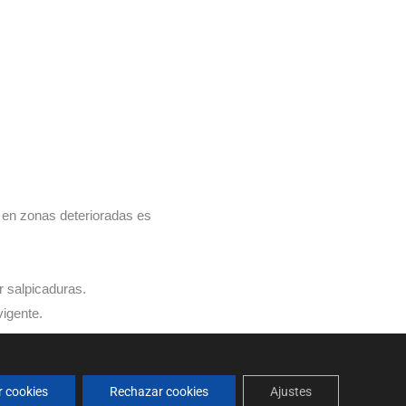
 en zonas deterioradas es
r salpicaduras.
igente.
r cookies
Rechazar cookies
Ajustes