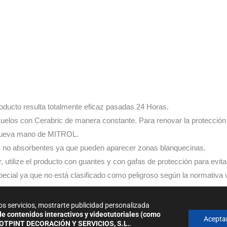
ucto resulta totalmente eficaz pasadas 24 Horas.
los con Cerabric de manera constante. Para renovar la protección
a nueva mano de MITROL.
 no absorbentes ya que pueden aparecer zonas blanquecinas.
ilize el producto con guantes y con gafas de protección para evita
ial ya que no está clasificado como peligroso según la normativa v
a.
Ficha técnica
os servicios, mostrarte publicidad personalizada
 de contenidos interactivos y videotutoriales (como
Acepta
OTPINT DECORACIÓN Y SERVICIOS, S.L.
.