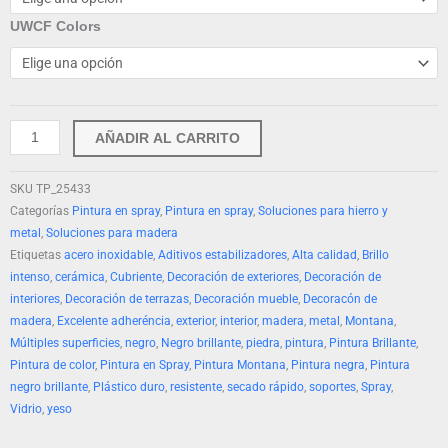
PRO
UWCF Colors
400
ml
R-
9005,
Negro
AÑADIR AL CARRITO
Brillante
cantidad
SKU
TP_25433
Categorías
Pintura en spray
,
Pintura en spray
,
Soluciones para hierro y
metal
,
Soluciones para madera
Etiquetas
acero inoxidable
,
Aditivos estabilizadores
,
Alta calidad
,
Brillo
intenso
,
cerámica
,
Cubriente
,
Decoración de exteriores
,
Decoración de
interiores
,
Decoración de terrazas
,
Decoración mueble
,
Decoracón de
madera
,
Excelente adheréncia
,
exterior
,
interior
,
madera
,
metal
,
Montana
,
Múltiples superficies
,
negro
,
Negro brillante
,
piedra
,
pintura
,
Pintura Brillante
,
Pintura de color
,
Pintura en Spray
,
Pintura Montana
,
Pintura negra
,
Pintura
negro brillante
,
Plástico duro
,
resistente
,
secado rápido
,
soportes
,
Spray
,
Vidrio
,
yeso