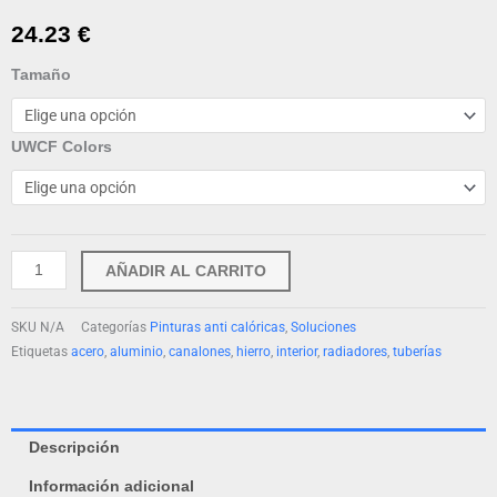
24.23
€
Oxirite
Tamaño
Esmalte
para
UWCF Colors
Radiadores
cantidad
AÑADIR AL CARRITO
SKU
N/A
Categorías
Pinturas anti calóricas
,
Soluciones
Etiquetas
acero
,
aluminio
,
canalones
,
hierro
,
interior
,
radiadores
,
tuberías
Descripción
Información adicional