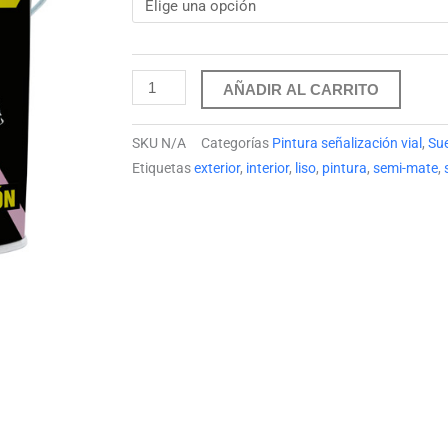
hasta
75.05 €
AÑADIR AL CARRITO
SKU
N/A
Categorías
Pintura señalización vial
,
Su
Etiquetas
exterior
,
interior
,
liso
,
pintura
,
semi-mate
,