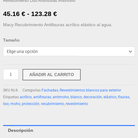
Revestimiento Liso Antifisuras Antimoho
Rango
45.16
€
-
123.28
€
de
Macy Recubrimiento Antifisuras acrílico elástico al agua.
precios:
Macy
Tamaño
Revestimiento
desde
Liso
45.16 €
Antifisuras
Antimoho
hasta
AÑADIR AL CARRITO
cantidad
123.28 €
SKU
N/A
Categorías
Fachadas
,
Revestimientos blancos para exterior
Etiquetas
acrílico
,
antifisuras
,
antimoho
,
blanco
,
decoración
,
elástico
,
fisuras
,
liso
,
moho
,
protección
,
recubrimiento
,
revestimiento
Descripción