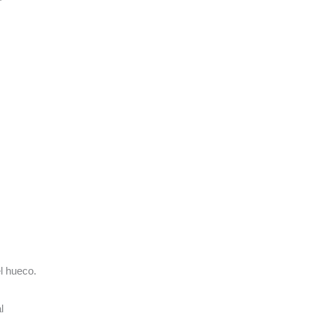
l hueco.
l