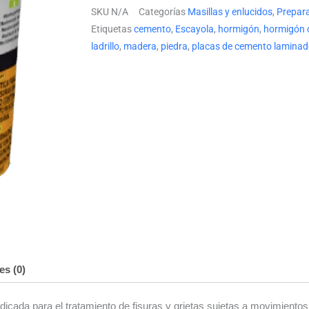
hasta
SKU
N/A
Categorías
Masillas y enlucidos
,
Prepara
51.61 €
Etiquetas
cemento
,
Escayola
,
hormigón
,
hormigón c
ladrillo
,
madera
,
piedra
,
placas de cemento lamina
es (0)
ndicada para el tratamiento de fisuras y grietas sujetas a movimientos