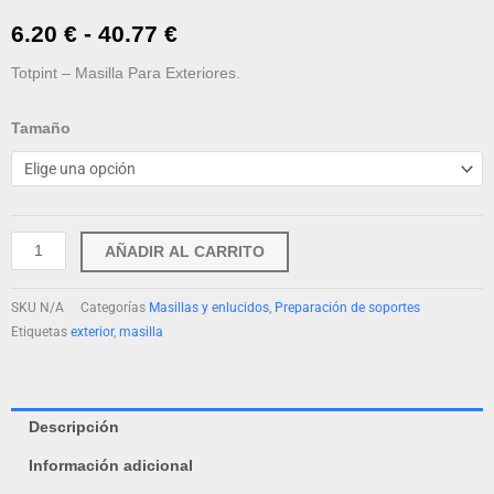
Rango
6.20
€
-
40.77
€
de
Totpint – Masilla Para Exteriores.
precios:
Totpint
Tamaño
-
desde
Masilla
6.20 €
Para
Exteriores
hasta
AÑADIR AL CARRITO
cantidad
40.77 €
SKU
N/A
Categorías
Masillas y enlucidos
,
Preparación de soportes
Etiquetas
exterior
,
masilla
Descripción
Información adicional