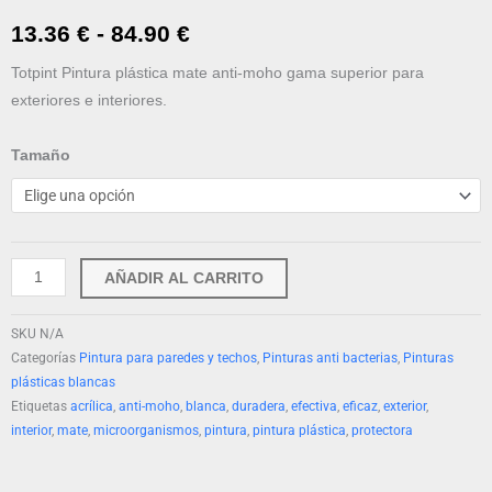
Rango
13.36
€
-
84.90
€
de
Totpint Pintura plástica mate anti-moho gama superior para
exteriores e interiores.
precios:
Totpint
desde
Tamaño
Pintura
13.36 €
Plástica
Mate
hasta
Deluxe
AÑADIR AL CARRITO
84.90 €
Anti-
moho,
SKU
N/A
Blanca
Categorías
Pintura para paredes y techos
,
Pinturas anti bacterias
,
Pinturas
cantidad
plásticas blancas
Etiquetas
acrílica
,
anti-moho
,
blanca
,
duradera
,
efectiva
,
eficaz
,
exterior
,
interior
,
mate
,
microorganismos
,
pintura
,
pintura plástica
,
protectora