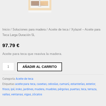
Inicio
/
Soluciones para madera
/
Aceite de teca
/ Xylazel – Aceite para
Teca Larga Duración 5L
97.79
€
Aceite para teca que reaviva la madera.
Xylazel
AÑADIR AL CARRITO
-
Aceite
Categoría
Aceite de teca
para
Etiquetas
aceite para teca
,
casetas
,
celosías
,
cumarú
,
estanterías
,
exterior
,
Teca
frisos
,
ipé
,
iroko
,
jardines
,
madera
,
muebles
,
pérgolas
,
puertas
,
teca
,
terraza
,
vallas
,
ventanas
,
vigas
,
zócalos
Larga
Duración