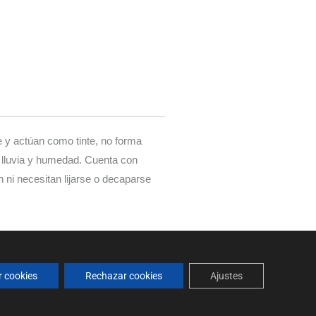
ge y actúan como tinte, no forma
, lluvia y humedad. Cuenta con
 ni necesitan lijarse o decaparse
r cookies
Rechazar cookies
Ajustes