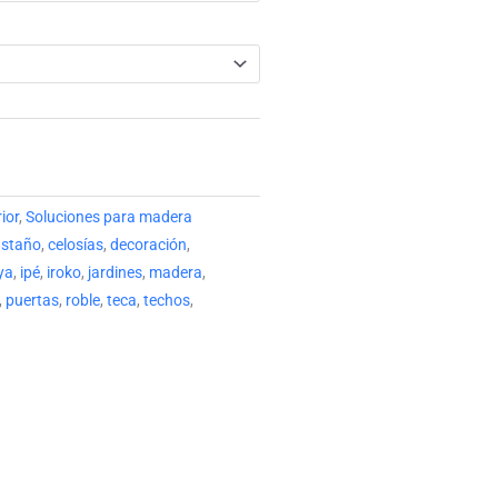
ior
,
Soluciones para madera
astaño
,
celosías
,
decoración
,
ya
,
ipé
,
iroko
,
jardines
,
madera
,
,
puertas
,
roble
,
teca
,
techos
,