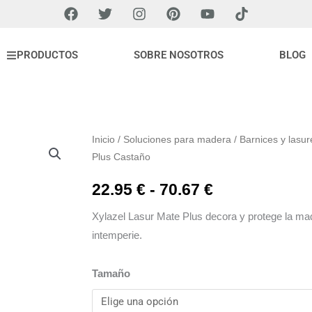
F
T
I
P
Y
T
a
w
n
i
o
i
c
i
s
n
u
k
e
t
t
t
t
t
PRODUCTOS
SOBRE NOSOTROS
BLOG
b
t
a
e
u
o
o
e
g
r
b
k
o
r
r
e
e
k
a
s
m
t
Inicio
/
Soluciones para madera
/
Barnices y lasur
Plus Castaño
Rango
22.95
€
-
70.67
€
de
Xylazel Lasur Mate Plus decora y protege la made
intemperie.
precios:
Xylazel
desde
Tamaño
Lasur
22.95 €
Mate