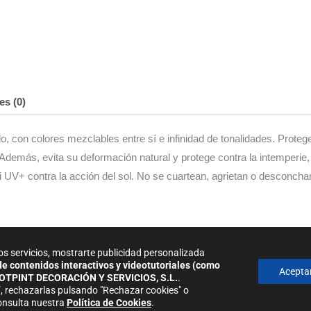
es (0)
do, con colores mezclables entre sí e infinidad de tonalidades. Prote
. Además, e
vita su deformación natural y protege contra la intemperie
 UV+ contra la acción del sol. No se cuartean, agrietan o desconchan
s y repintado de 12 horas aprox.
os servicios, mostrarte publicidad personalizada
 de contenidos interactivos y videotutoriales (como
Acepta
OTPINT DECORACIÓN Y SERVICIOS, S.L.
.
, rechazarlas pulsando "Rechazar cookies" o
onsulta nuestra
Política de Cookies
.