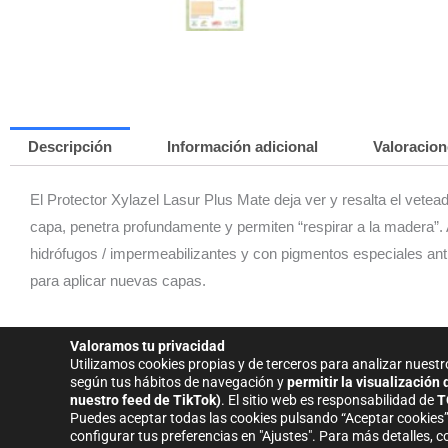
Descripción
Información adicional
Valoracion
El Protector Xylazel Lasur Plus Mate deja
ver y resalta el vetea
capa, penetra profundamente y permiten “respirar a la madera”
hidrófugos / impermeabilizantes y con pigmentos especiales anti
para aplicar nuevas capas.
El secado de la superficie en condiciones normales es de 6 hora
Valoramos tu privacidad
Utilizamos cookies propias y de terceros para analizar nuestr
según tus hábitos de navegación y
permitir la visualización
nuestro feed de TikTok)
.
El sitio web es responsabilidad de
T
Puedes aceptar todas las cookies pulsando “Aceptar cookies”
configurar tus preferencias en "Ajustes".
Para más detalles, c