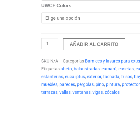
UWCF Colors
Plus
hasta
Castaño
70.67 €
cantidad
AÑADIR AL CARRITO
SKU
N/A
Categorías
Barnices y lasures para exter
Etiquetas
abeto
,
balaustradas
,
camarú
,
casetas
,
c
estanterías
,
eucaliptus
,
exterior
,
fachada
,
frisos
,
ha
muebles
,
paredes
,
pérgolas
,
pino
,
pintura
,
protector
terrazas
,
vallas
,
ventanas
,
vigas
,
zócalos