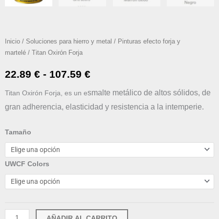
Inicio
/
Soluciones para hierro y metal
/
Pinturas efecto forja y
martelé
/ Titan Oxirón Forja
Rango
22.89
€
-
107.59
€
de
smalte metálico de altos sólidos, de
Titan Oxirón Forja, es un e
gran adherencia, elasticidad y resistencia a la intemperie.
precios:
desde
Titan
Tamaño
Oxirón
22.89 €
Forja
UWCF Colors
hasta
cantidad
107.59 €
AÑADIR AL CARRITO