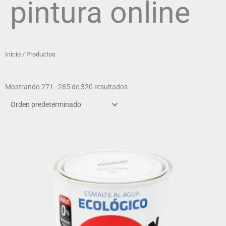
pintura online
Inicio
/ Productos
Mostrando 271–285 de 320 resultados
Este
producto
tiene
múltiples
variantes.
Las
opciones
se