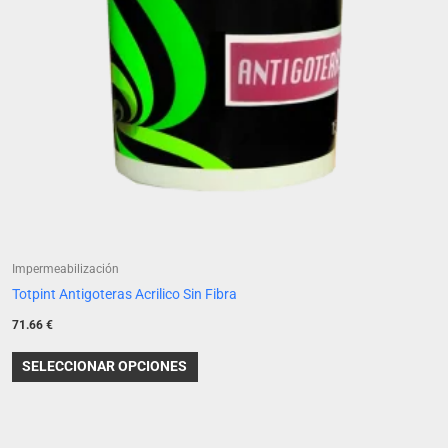
se
pueden
elegir
en
la
página
de
producto
Impermeabilización
Totpint Antigoteras Acrilico Sin Fibra
71.66
€
SELECCIONAR OPCIONES
Rango
Este