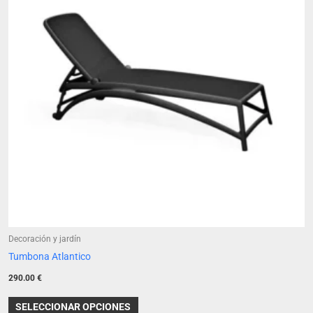
variantes.
Las
opciones
se
pueden
elegir
en
la
página
de
producto
Decoración y jardín
Tumbona Atlantico
290.00
€
SELECCIONAR OPCIONES