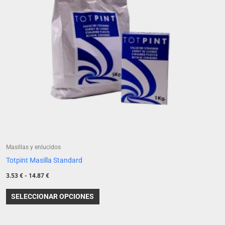
opciones
se
pueden
elegir
en
la
página
de
producto
Masillas y enlucidos
Totpint Masilla Standard
3.53
€
-
14.87
€
SELECCIONAR OPCIONES