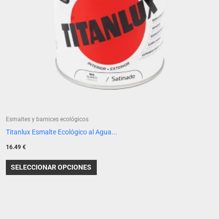
pueden
elegir
en
la
página
de
producto
Esmaltes y barnices ecológicos
Titanlux Esmalte Ecológico al Agua...
16.49
€
SELECCIONAR OPCIONES
Rango
Este
de
producto
precios: