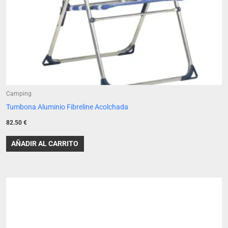
Camping
Tumbona Aluminio Fibreline Acolchada
82.50
€
AÑADIR AL CARRITO
Este
producto
tiene
múltiples