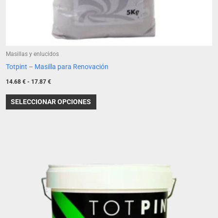
de
producto
Masillas y enlucidos
Totpint – Masilla para Renovación
14.68
€
-
17.87
€
SELECCIONAR OPCIONES
Este
producto
tiene
múltiples
variantes.
Las
opciones