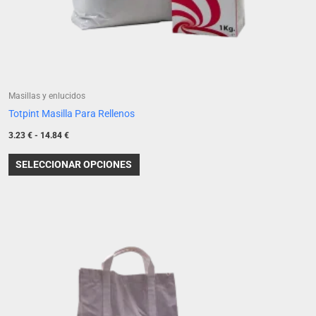
página
de
producto
Masillas y enlucidos
Totpint Masilla Para Rellenos
3.23
€
-
14.84
€
SELECCIONAR OPCIONES
Rango
Este
de
producto
precios:
desde
tiene
3.53 €
múltiples
hasta
14.87 €
variantes.
Las