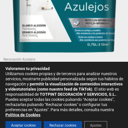
elegir
en
la
página
de
producto
Renovación Azulejos
V33 – Renovación Azulejos, Blanco...
Valoramos tu privacidad
Utilizamos cookies propias y de terceros para analizar nuestros
35.87
€
-
69.89
€
servicios, mostrarte publicidad personalizada según tus hábitos de
navegación y
permitir la visualización de contenidos interactivos
SELECCIONAR OPCIONES
y videotutoriales (como nuestro feed de TikTok)
.
El sitio web es
responsabilidad de
TOTPINT DECORACIÓN Y SERVICIOS, S.L.
.
Puedes aceptar todas las cookies pulsando “Aceptar cookies”,
rechazarlas pulsando "Rechazar cookies" o configurar tus
preferencias en "Ajustes".
Para más detalles, consulta nuestra
←
1
2
3
…
16
17
18
19
20
Política de Cookies
.
¡Hola! ¿En qué podemos ayudarte?
21
22
→
Aceptar cookies
Rechazar cookies
Ajustes