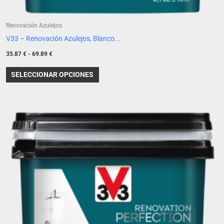
Renovación Azulejos
V33 – Renovación Azulejos, Blanco...
35.87
€
-
69.89
€
SELECCIONAR OPCIONES
Rango
Este
de
producto
precios:
desde
tiene
35.87 €
múltiples
hasta
69.89 €
variantes.
Las
opciones
se
pueden